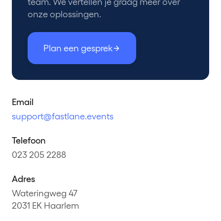
team. We vertellen je graag meer over
onze oplossingen.
Plan een gesprek
Email
support@fastlane.events
Telefoon
023 205 2288
Adres
Wateringweg 47
2031 EK Haarlem