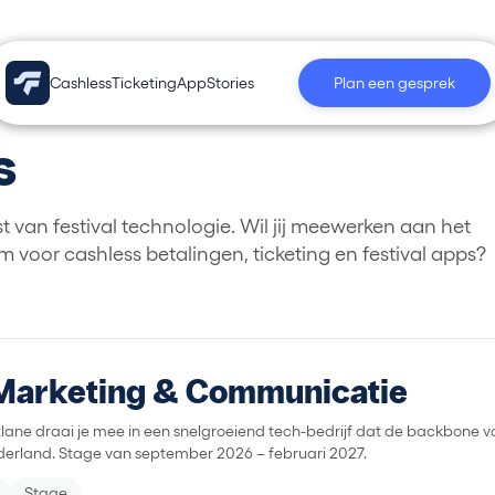
Cashless
Ticketing
App
Stories
Plan een gesprek
s
van festival technologie. Wil jij meewerken aan het
 voor cashless betalingen, ticketing en festival apps?
) Marketing & Communicatie
astlane draai je mee in een snelgroeiend tech-bedrijf dat de backbone 
ederland. Stage van september 2026 – februari 2027.
Stage